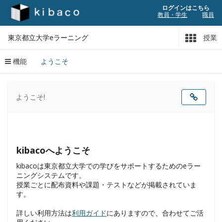
ログインはこちら
教員・学生
職員
東京都立大学eラーニング
授業
機能
ようこそ
コ
ン
ようこそ!
テ
ン
ツ
は
こ
こ
か
ら
始
ま
り
ま