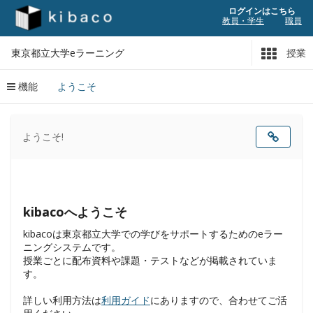
ログインはこちら
教員・学生
職員
東京都立大学eラーニング
授業
機能
ようこそ
コ
ン
ようこそ!
テ
ン
ツ
は
こ
こ
か
ら
始
ま
り
ま